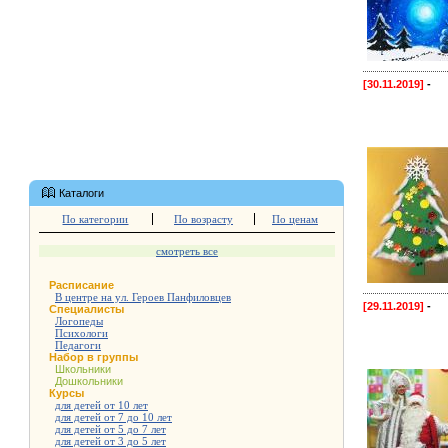
[30.11.2019]
-
Каталоги
По категории
По возрасту
По ценам
смотреть все
Расписание
В центре на ул. Героев Панфиловцев
[29.11.2019]
-
Специалисты
Логопеды
Психологи
Педагоги
Набор в группы
Школьники
Дошкольники
Курсы
для детей от 10 лет
для детей от 7 до 10 лет
для детей от 5 до 7 лет
для детей от 3 до 5 лет