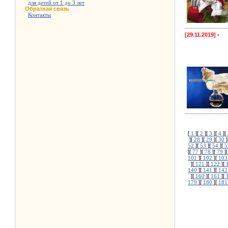
для детей от 1 до 3 лет
Обратная связь
Контакты
[29.11.2019]
-
[
1
][
2
][
3
][
4
][
][
28
][
29
][
30
]
52
][
53
][
54
][
5
][
77
][
78
][
79
][
101
][
102
][
10
][
121
][
122
][
140
][
141
][
14
][
160
][
161
][
179
][
180
][
18