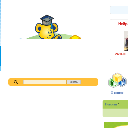
Нейр
2480.00
О центре
Новости
/