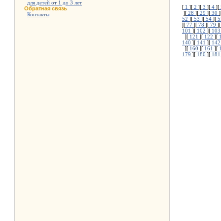
для детей от 1 до 3 лет
[
1
][
2
][
3
][
4
][
Обратная связь
][
28
][
29
][
30
]
Контакты
52
][
53
][
54
][
5
][
77
][
78
][
79
][
101
][
102
][
10
][
121
][
122
][
140
][
141
][
14
][
160
][
161
][
179
][
180
][
18