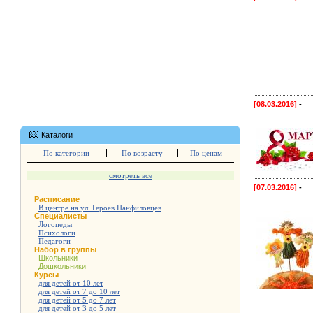
[08.03.2016]
-
Каталоги
По категории
По возрасту
По ценам
смотреть все
[07.03.2016]
-
Расписание
В центре на ул. Героев Панфиловцев
Специалисты
Логопеды
Психологи
Педагоги
Набор в группы
Школьники
Дошкольники
Курсы
для детей от 10 лет
для детей от 7 до 10 лет
для детей от 5 до 7 лет
для детей от 3 до 5 лет