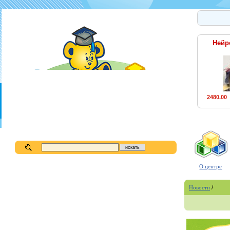
Нейр
2480.00
О центре
Новости
/