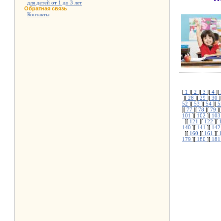
для детей от 1 до 3 лет
Обратная связь
Контакты
[
1
][
2
][
3
][
4
][
][
28
][
29
][
30
]
52
][
53
][
54
][
5
][
77
][
78
][
79
][
101
][
102
][
10
][
121
][
122
][
140
][
141
][
14
][
160
][
161
][
179
][
180
][
18