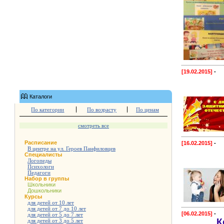
[19.02.2015]
-
Каталоги
По категории
По возрасту
По ценам
смотреть все
Расписание
[16.02.2015]
-
В центре на ул. Героев Панфиловцев
Специалисты
Логопеды
Психологи
Педагоги
Набор в группы
Школьники
Дошкольники
Курсы
для детей от 10 лет
для детей от 7 до 10 лет
[06.02.2015]
-
для детей от 5 до 7 лет
К
для детей от 3 до 5 лет